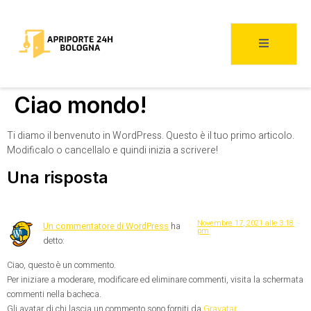
Ciao mondo!
Ti diamo il benvenuto in WordPress. Questo è il tuo primo articolo.
Modificalo o cancellalo e quindi inizia a scrivere!
Una risposta
Novembre 17, 2021 alle 3:18
Un commentatore di WordPress
ha
pm
detto:
Ciao, questo è un commento.
Per iniziare a moderare, modificare ed eliminare commenti, visita la schermata
commenti nella bacheca.
Gli avatar di chi lascia un commento sono forniti da
Gravatar
.